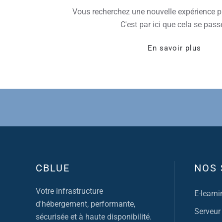
Vous recherchez une nouvelle expérience p
C'est par ici que cela se passe
En savoir plus
CBLUE
NOS 
Votre infrastructure
E-learni
d'hébergement, performante,
Serveur
sécurisée et à haute disponibilité.